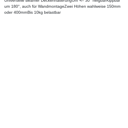
Universelle Beamer DeckenhalterungUm +/- 30° neigbarKippbar
um 180°, auch für WandmontageZwei Höhen wahlweise 150mm
oder 400mmBis 10kg belastbar