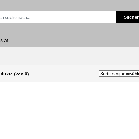
Suche
s.at
odukte (von 0)