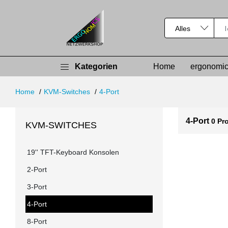
Kategorien
Home
ergonomic
Home
KVM-Switches
4-Port
4-Port
0 Pr
KVM-SWITCHES
19'' TFT-Keyboard Konsolen
2-Port
3-Port
4-Port
8-Port