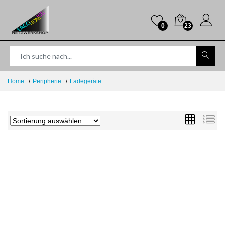
0
23
Home
Peripherie
Ladegeräte