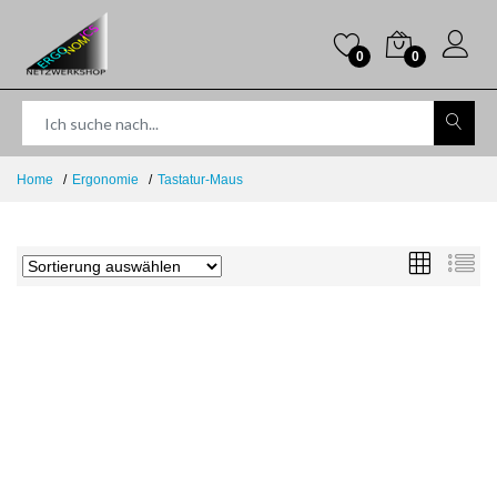
0
0
Home
Ergonomie
Tastatur-Maus