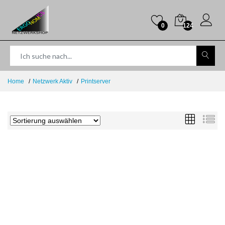
0
124
Home
Netzwerk Aktiv
Printserver