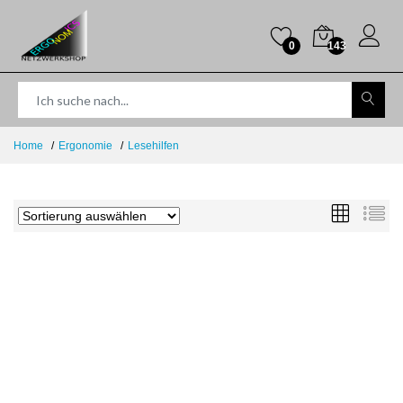
0
143
Home
Ergonomie
Lesehilfen