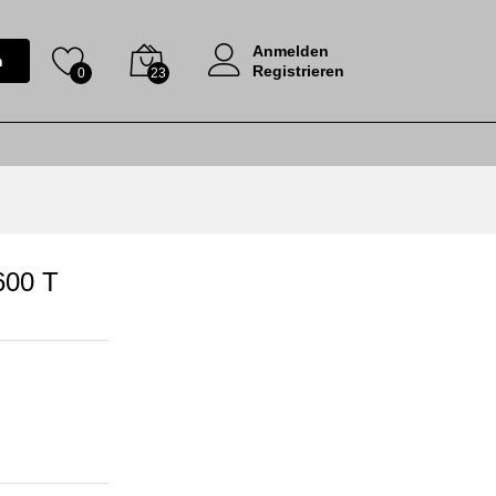
Anmelden
n
Registrieren
0
23
600 T