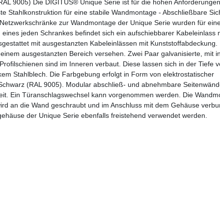
 9005) Die DIGITUS® Unique Serie ist für die hohen Anforderungen 
uste Stahlkonstruktion für eine stabile Wandmontage - Abschließbare Sic
ie Netzwerkschränke zur Wandmontage der Unique Serie wurden für ein
 eines jeden Schrankes befindet sich ein aufschiebbarer Kabeleinlass 
stattet mit ausgestanzten Kabeleinlässen mit Kunststoffabdeckung. 
einem ausgestanzten Bereich versehen. Zwei Paar galvanisierte, mit i
filschienen sind im Inneren verbaut. Diese lassen sich in der Tiefe ve
kem Stahlblech. Die Farbgebung erfolgt in Form von elektrostatischer
 Schwarz (RAL 9005). Modular abschließ- und abnehmbare Seitenwänd
keit. Ein Türanschlagswechsel kann vorgenommen werden. Die Wandmo
wird an die Wand geschraubt und im Anschluss mit dem Gehäuse verbu
dgehäuse der Unique Serie ebenfalls freistehend verwendet werden.