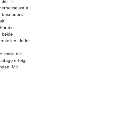
der IT-
herheitsglastür
e besonders
mit
Für die
n beide
rstellen. Jeder
e sowie die
ntage erfolgt
nden. Mit