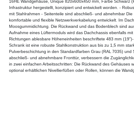
16HE Wandgehäuse, Unique 820x600x450 mm, Farbe Schwarz (RAL
Infrastruktur hergestellt, konzipiert und entwickelt worden. - Rob
mit Stahlrahmen - Seitenteile sind abschließ- und abnehmbar D
komfortable und flexible Netzwerkverkabelung entwickelt. Im Dach
Moosgummidichtung. Die Rückwand und das Bodenblech sind ausge
Aufnahme eines Lüftermoduls wird das Dachchassis ebenfalls mit 
Richtungen ablesbare Höheneinheiten beschriftete 483 mm (19")-Pro
Schrank ist eine robuste Stahlkonstruktion aus bis zu 1,5 mm star
Pulverbeschichtung in den Standardfarben Grau (RAL 7035) und
abschließ- und abnehmbare Fronttür, verbessern die Zugänglich
in zwei einfachen Arbeitsschritten: Die Rückwand des Gehäuses 
optional erhältlichen Nivellierfüßen oder Rollen, können die Wan