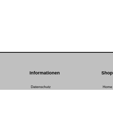
Informationen
Shop
Datenschutz
Home
Impressum
Waren
AGB
RMA-F
Frachtkosten
Online