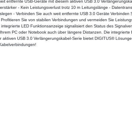
eit entfernte USB-Geräte mit diesem aktiven USB 3.0 Verlängerungska
erstärker - Kein Leistungsverlust trotz 10 m Leitungslänge - Datentrans
slegen - Verbinden Sie auch weit entfernte USB 3.0 Geräte Verbinden 
 Profitieren Sie von stabilen Verbindungen und vermeiden Sie Leistung
 integrierte LED Funktionsanzeige signalisiert den Status des Signalver
Ihrem PC oder Notebook auch über längere Distanzen. Die integrierte E
der aktiven USB 3.0 Verlängerungskabel-Serie bietet DIGITUS® Lösunge
Kabelverbindungen!