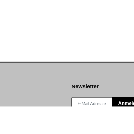
Newsletter
Anmel
korb
ormular
Widerruf
-Paketverfolgung