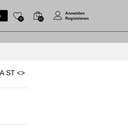
Anmelden
n
Registrieren
0
21
A ST <>